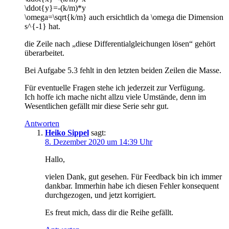
\ddot{y}=-(k/m)*y
\omega=\sqrt{k/m} auch ersichtlich da \omega die Dimension
s^{-1} hat.
die Zeile nach „diese Differentialgleichungen lösen“ gehört
überarbeitet.
Bei Aufgabe 5.3 fehlt in den letzten beiden Zeilen die Masse.
Für eventuelle Fragen stehe ich jederzeit zur Verfügung.
Ich hoffe ich mache nicht allzu viele Umstände, denn im
Wesentlichen gefällt mir diese Serie sehr gut.
Antworten
Heiko Sippel
sagt:
8. Dezember 2020 um 14:39 Uhr
Hallo,
vielen Dank, gut gesehen. Für Feedback bin ich immer
dankbar. Immerhin habe ich diesen Fehler konsequent
durchgezogen, und jetzt korrigiert.
Es freut mich, dass dir die Reihe gefällt.